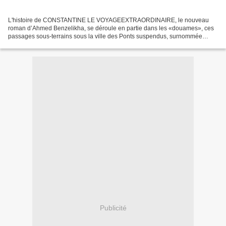
L'histoire de CONSTANTINE LE VOYAGEEXTRAORDINAIRE, le nouveau
roman d’Ahmed Benzelikha, se déroule en partie dans les «douames», ces
passages sous-terrains sous la ville des Ponts suspendus, surnommée
aussi Madinet El haoua, la cité des abîmes ou la cité...
Publicité