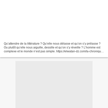
Qu’attendre de la littérature ? Qu’elle nous délasse et qu’on s’y prélasse ?
Ou plutôt qu’elle nous aiguille, dessille et qu’on s’y réveille ? L’homme est
complexe et le monde n’est pas simple. https://elwatan-dz.com/la-chronique-
litteraire-la-litterature-algerienne-un-heritage-a-preserver...